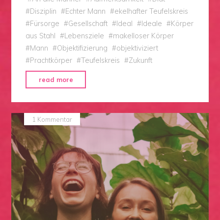
#
Disziplin
#
Echter Mann
#
ekelhafter Teufelskreis
#
Fürsorge
#
Gesellschaft
#
Ideal
#
Ideale
#
Körper
aus Stahl
#
Lebensziele
#
makelloser Körper
#
Mann
#
Objektifizierung
#
objektiviziert
#
Prachtkörper
#
Teufelskreis
#
Zukunft
"Dieser
read more
hässliche
Teufelskreis,
wenn
1 Kommentar
Männer
objektifiziert
werden."