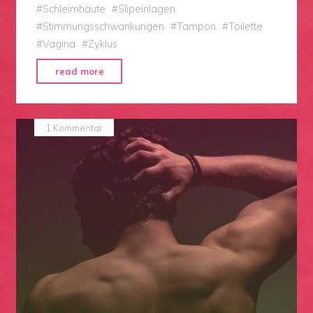
#
Schleimhäute
#
Slipeinlagen
#
Stimmungsschwankungen
#
Tampon
#
Toilette
#
Vagina
#
Zyklus
"Ode
read more
an
die
Menstruationstasse"
1 Kommentar