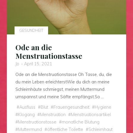
GESUNDHEIT
Ode an die
Menstruationstasse
Jo
April 15, 2021
Ode an die Menstruationstasse Oh Tasse, du, die
du mein Leben erleichterstWie du dich an meine
Schleimhäute schmiegst, meinen Muttermund
umspannst und meine Säfte empfängst.So …
#
Ausfluss
#
Blut
#
Frauengesundheit
#
Hygiene
#
Klogang
#
Menstruation
#
Menstruationsartikel
#
Menstruationstasse
#
monatliche Blutung
#
Muttermund
#
öffentliche Toilette
#
Schleimhaut