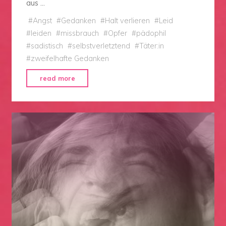
aus …
#
Angst
#
Gedanken
#
Halt verlieren
#
Leid
#
leiden
#
missbrauch
#
Opfer
#
pädophil
#
sadistisch
#
selbstverletztend
#
Täter:in
#
zweifelhafte Gedanken
"Frieden
read more
mit
allen
Menschen,
die
nicht
mehr
verletzen
wollen."