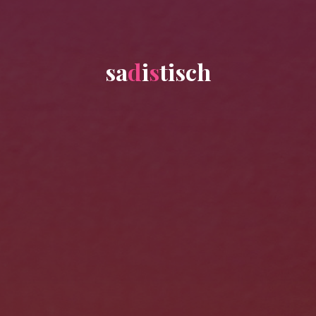
s
a
d
i
s
t
i
s
c
h