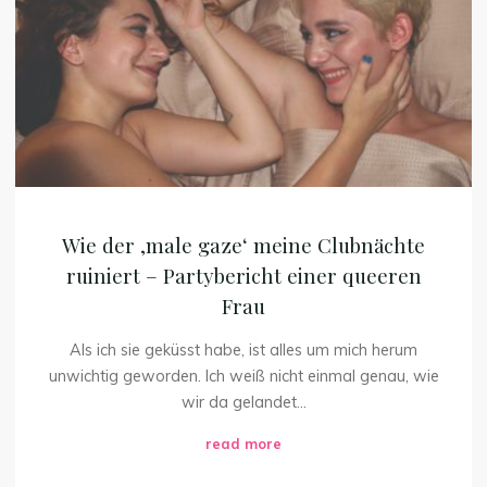
gaze‘
Couch
meine
sitzen
bleiben"
Clubnächte
ruiniert
–
Partybericht
einer
queeren
Frau
Wie der ‚male gaze‘ meine Clubnächte
ruiniert – Partybericht einer queeren
Frau
Als ich sie geküsst habe, ist alles um mich herum
unwichtig geworden. Ich weiß nicht einmal genau, wie
wir da gelandet...
"Wie
read more
der