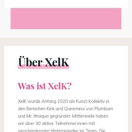
ist
sexy"
Über XelK
Was ist XelK?
XelK wurde Anfang 2020 als Kunst-Kollektiv in
den Bereichen Kink und Queerness von Plumbum
und Mr. Ithaqua gegründet. Mittlerweile haben
wir über 30 aktive Teilnehmer:innen mit
verschiedensten Hintergründen im Team. Die