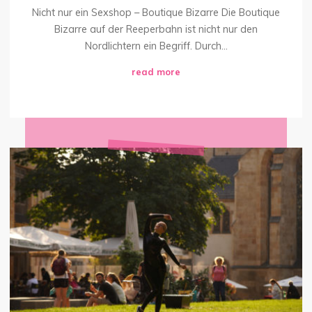
Nicht nur ein Sexshop – Boutique Bizarre Die Boutique
Bizarre auf der Reeperbahn ist nicht nur den
Nordlichtern ein Begriff. Durch...
"Nicht
read more
nur
ein
Sexshop
–
Boutique
Wann
Bizarre"
ist’s
Sex?