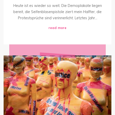
Heute ist es wieder so weit. Die Demoplakate liegen
bereit, die Seifenblasenpistole ziert mein Halfter, die
Protestsprüche sind verinnerlicht. Letztes Jahr...
"Mit
read more
Seifenblasenpistolen
die
Welt
erobern!"
Die
Unschuldsvermutung
–
Im
Zweifel
einfach
untätig
auf
der