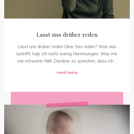
Lasst uns drüber reden
Lasst uns drüber reden Über Sex reden? Was das
betrifft, hab’ ich recht wenig Hemmungen. Was mir
viel schwerer fällt: Darüber zu sprechen, dass ich …
"Lasst
read more
uns
drüber
reden"
Zwei
Stunden
mit
Timor