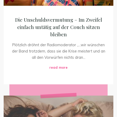
Couch
sitzen
bleiben
Die Unschuldsvermutung – Im Zweifel
einfach untätig auf der Couch sitzen
bleiben
Plötzlich dröhnt der Radiomoderator „…wir wünschen
der Band trotzdem, dass sie die Krise meistert und an
all den Vorwürfen nichts dran...
"Die
read more
Unschuldsvermutung
–
Im
Zweifel
einfach
Wie
untätig
der
auf
‚male
der