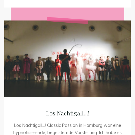
‚male
gaze‘
meine
Clubnächte
Los
ruiniert
Nachtigall…!
–
Partybericht
einer
queeren
Frau"
Los Nachtigall…!
Los Nachtigall…! Classic Passion in Hamburg war eine
hypnotisierende, begeisternde Vorstellung. Ich habe es