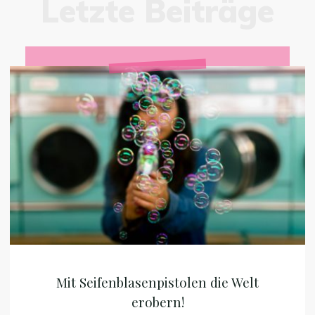
Letzte Beiträge
Mit
Seifenblasenpistolen
die
Welt
erobern!
Mit Seifenblasenpistolen die Welt
erobern!