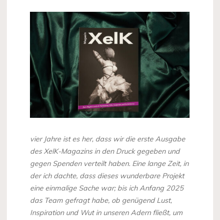
vier Jahre ist es her, dass wir die erste Ausgabe
des XelK-Magazins in den Druck gegeben und
gegen Spenden verteilt haben. Eine lange Zeit, in
der ich dachte, dass dieses wunderbare Projekt
eine einmalige Sache war; bis ich Anfang 2025
das Team gefragt habe, ob genügend Lust,
Inspiration und Wut in unseren Adern fließt, um