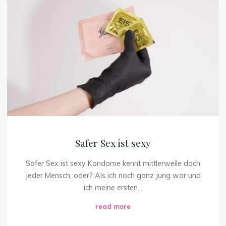
Sex
ist
sexy
Safer Sex ist sexy
Safer Sex ist sexy Kondome kennt mittlerweile doch
jeder Mensch, oder? Als ich noch ganz jung war und
ich meine ersten...
"Safer
read more
Sex