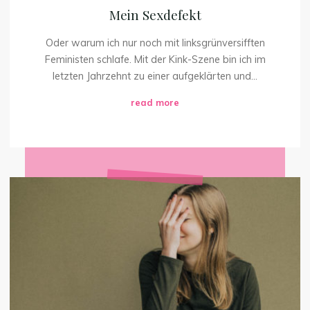
Mein Sexdefekt
Oder warum ich nur noch mit linksgrünversifften
Feministen schlafe. Mit der Kink-Szene bin ich im
letzten Jahrzehnt zu einer aufgeklärten und...
"Mein
read more
Sexdefekt"
Lasst
uns
drüber
reden