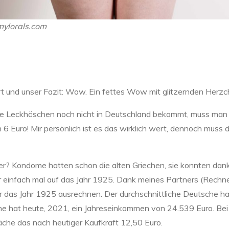
mylorals.com
rt und unser Fazit: Wow. Ein fettes Wow mit glitzernden Herzc
se Leckhöschen noch nicht in Deutschland bekommt, muss man 
 Euro! Mir persönlich ist es das wirklich wert, dennoch muss
er? Kondome hatten schon die alten Griechen, sie konnten dan
r einfach mal auf das Jahr 1925. Dank meines Partners (Rechne
ür das Jahr 1925 ausrechnen. Der durchschnittliche Deutsche 
che hat heute, 2021, ein Jahreseinkommen von 24.539 Euro. B
che das nach heutiger Kaufkraft 12,50 Euro.