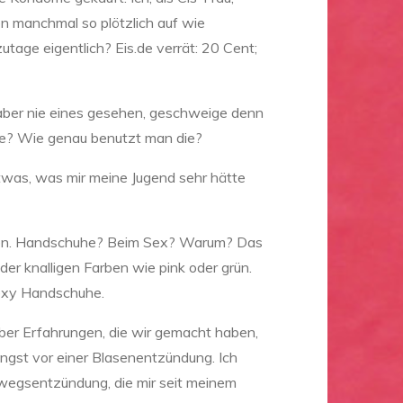
n manchmal so plötzlich auf wie
utage eigentlich? Eis.de verrät: 20 Cent;
 aber nie eines gesehen, geschweige denn
me? Wie genau benutzt man die?
twas, was mir meine Jugend sehr hätte
ingen. Handschuhe? Beim Sex? Warum? Das
der knalligen Farben wie pink oder grün.
 sexy Handschuhe.
über Erfahrungen, die wir gemacht haben,
ngst vor einer Blasenentzündung. Ich
wegsentzündung, die mir seit meinem