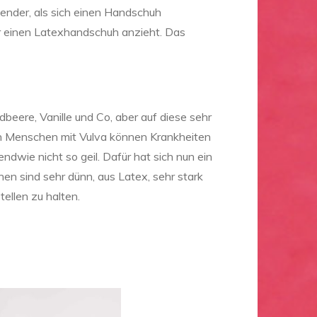
ender, als sich einen Handschuh
ner einen Latexhandschuh anzieht. Das
beere, Vanille und Co, aber auf diese sehr
uch Menschen mit Vulva können Krankheiten
dwie nicht so geil. Dafür hat sich nun ein
en sind sehr dünn, aus Latex, sehr stark
ellen zu halten.