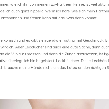
r, wie ich ihn von meinen Ex-Partnern kenne, ist viel abturn
rde ich auch ganz hippelig, wenn ich höre, wie sich mein Part
ich entspannen und freuen kann auf das, was dann kommt.
e komisch und es gibt sie irgendwie fast nur mit Geschmack; Erd
t wirklich. Aber Lecktücher sind auch eine gute Sache, denn a
 die Vulva zu pressen und dann die Zunge anzusetzen, ist irgen
ve überlegt; ich bin begeistert: Leckhöschen. Diese Leckhösch
Ich brauche meine Hände nicht, um das Latex an den richtigen St