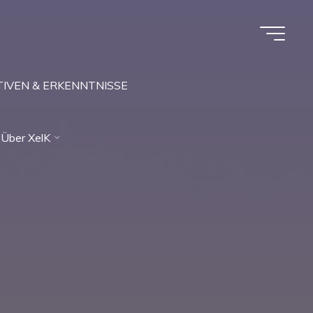
IVEN & ERKENNTNISSE
Über XelK