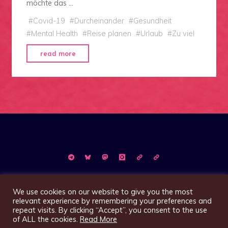
möchte das …
#
Covid-19
#
Durcheinander
#
Gesundheit
#
Mental Health
#
Reise planen
#
Urlaub
#
Zu viel
"„Post“-
read more
Covid
Erwartungen
–
Warum
ich
will,
aber
es
nicht
tue."
©2026 Magazin XelK
We use cookies on our website to give you the most
relevant experience by remembering your preferences and
repeat visits. By clicking “Accept”, you consent to the use
of ALL the cookies.
Read More