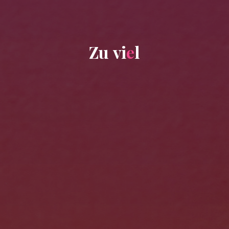
Z
u
v
i
e
l