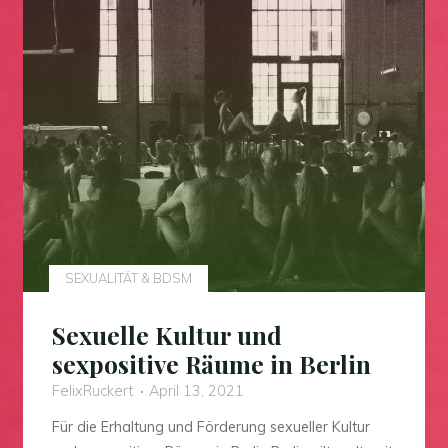
SEXUALITÄT & BDSM
Sexuelle Kultur und
sexpositive Räume in Berlin
FelixRuckert
April 13, 2021
Für die Erhaltung und Förderung sexueller Kultur