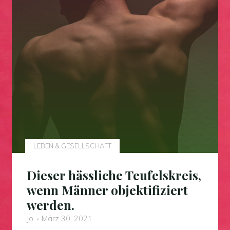
LEBEN & GESELLSCHAFT
Dieser hässliche Teufelskreis,
wenn Männer objektifiziert
werden.
Jo
März 30, 2021