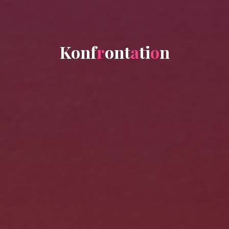
K
o
n
f
r
o
n
t
a
t
i
o
n