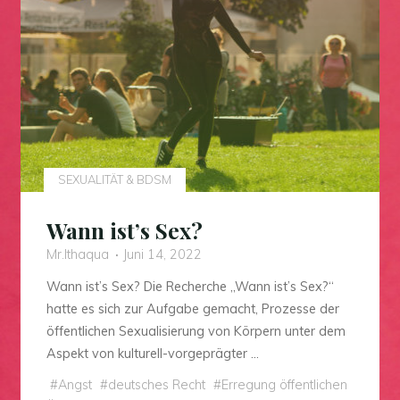
SEXUALITÄT & BDSM
Wann ist’s Sex?
Mr.Ithaqua
Juni 14, 2022
Wann ist’s Sex? Die Recherche „Wann ist’s Sex?“
hatte es sich zur Aufgabe gemacht, Prozesse der
öffentlichen Sexualisierung von Körpern unter dem
Aspekt von kulturell-vorgeprägter …
#
Angst
#
deutsches Recht
#
Erregung öffentlichen