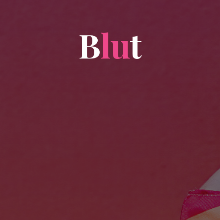
B
l
u
t