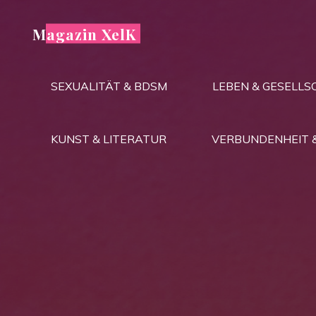
Zum
Inhalt
Magazin XelK
springen
SEXUALITÄT & BDSM
LEBEN & GESELLS
KUNST & LITERATUR
VERBUNDENHEIT 