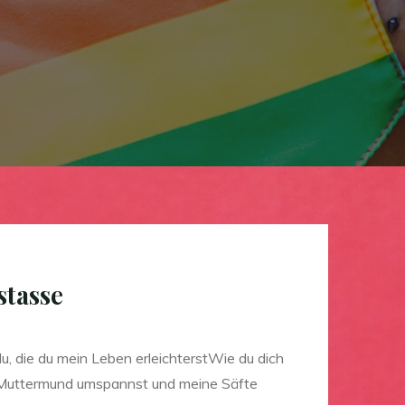
stasse
, die du mein Leben erleichterstWie du dich
 Muttermund umspannst und meine Säfte