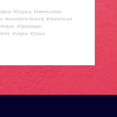
ygiene
#
Klogang
#
Menstruation
se
#
monatliche Blutung
#
Muttermund
imhäute
#
Slipeinlagen
ilette
#
Vagina
#
Zyklus