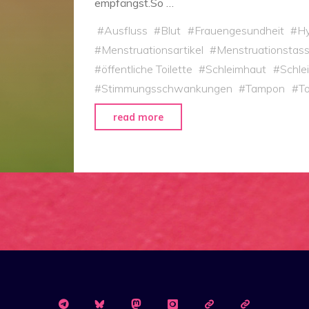
empfängst.So …
#
Ausfluss
#
Blut
#
Frauengesundheit
#
H
#
Menstruationsartikel
#
Menstruationstas
#
öffentliche Toilette
#
Schleimhaut
#
Schle
#
Stimmungsschwankungen
#
Tampon
#
To
"Ode
read more
an
die
Menstruationstasse"