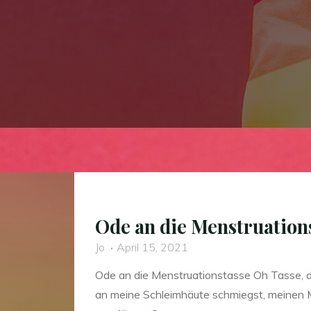
Ode an die Menstruation
Jo
April 15, 2021
Ode an die Menstruationstasse Oh Tasse, du
an meine Schleimhäute schmiegst, meinen