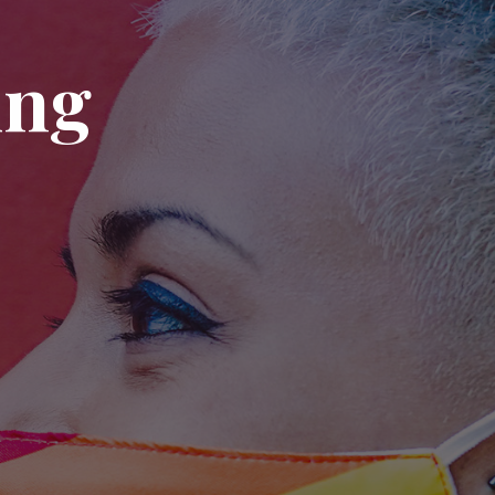
u
n
g