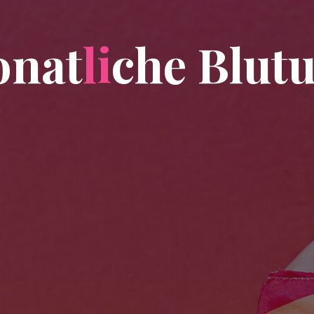
o
n
a
t
l
i
c
h
e
B
l
u
t