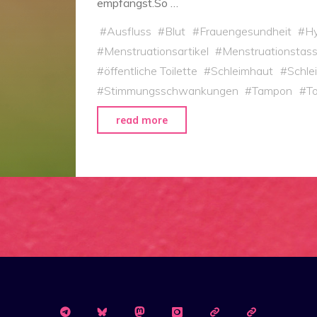
empfängst.So …
#
Ausfluss
#
Blut
#
Frauengesundheit
#
H
#
Menstruationsartikel
#
Menstruationstas
#
öffentliche Toilette
#
Schleimhaut
#
Schle
#
Stimmungsschwankungen
#
Tampon
#
To
"Ode
read more
an
die
Menstruationstasse"