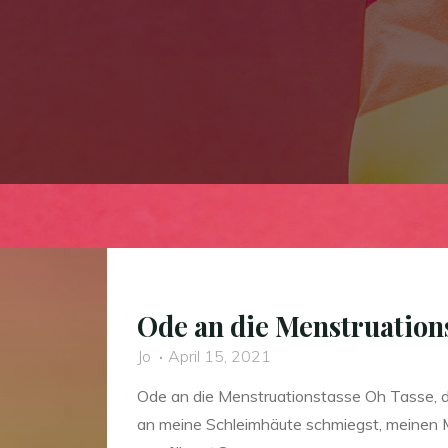
Ode an die Menstruation
Jo
April 15, 2021
Ode an die Menstruationstasse Oh Tasse, du
an meine Schleimhäute schmiegst, meinen