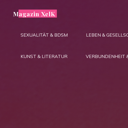
Zum
Inhalt
Magazin XelK
springen
SEXUALITÄT & BDSM
LEBEN & GESELLS
KUNST & LITERATUR
VERBUNDENHEIT 