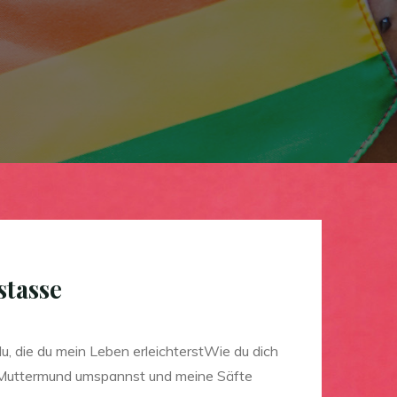
stasse
, die du mein Leben erleichterstWie du dich
 Muttermund umspannst und meine Säfte