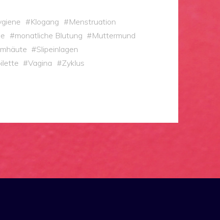
ygiene
#
Klogang
#
Menstruation
se
#
monatliche Blutung
#
Muttermund
imhäute
#
Slipeinlagen
ilette
#
Vagina
#
Zyklus