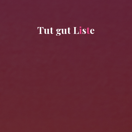
T
u
t
g
u
t
L
i
s
t
e