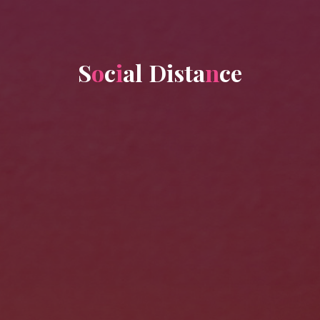
S
o
c
i
a
l
D
i
s
t
a
n
c
e