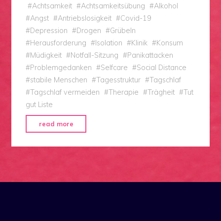
#
Achtsamkeit
#
Achtsamkeitsübung
#
Alkohol
#
Angst
#
Antriebslosigkeit
#
Covid-19
#
Depression
#
Drogen
#
Grübeln
#
Herausforderung
#
Isolation
#
Klinik
#
Konsum
#
Müdigkeit
#
Notfall-Sitzung
#
Panikattacken
#
Problemgedanken
#
Selfcare
#
Social Distance
#
stabile Menschen
#
Tagesstruktur
#
Tagschlaf
#
Tagschlaf vermeiden
#
Therapie
#
Trägheit
#
Tut
gut Liste
"Die
read more
Sache
mit
der
Tagesstruktur"