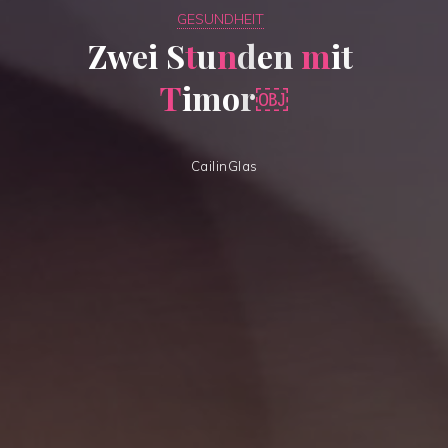
GESUNDHEIT
Z
w
e
i
S
t
u
n
d
e
n
m
i
t
T
i
m
o
r
￼
CailinGlas