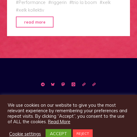
#
Performance
#
riggerin
#
trio la boom
#
xelk
#
xelk kollektiv
"Los
read more
Nachtigall…!"
©2026 Magazin XelK
We use cookies on our website to give you the most
relevant experience by remembering your preferences and
repeat visits. By clicking “Accept”, you consent to the use
of ALL the cookies.
Read More
Präsentiert von
Bravada
&
WordPress
.
Cookie settings
ACCEPT
REJECT