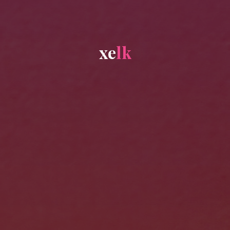
x
e
l
k