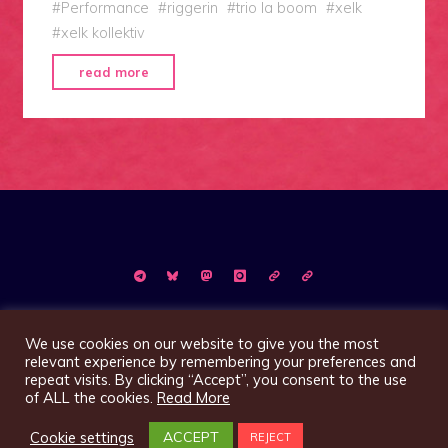
#
Performance
#
riggerin
#
trio la boom
#
xelk
#
xelk kollektiv
"Los
read more
Nachtigall…!"
©2026 Magazin XelK
We use cookies on our website to give you the most
relevant experience by remembering your preferences and
repeat visits. By clicking “Accept”, you consent to the use
of ALL the cookies.
Read More
Präsentiert von
Bravada
&
WordPress
.
Cookie settings
ACCEPT
REJECT