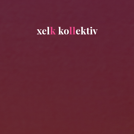
x
e
l
k
k
o
l
l
e
k
t
i
v