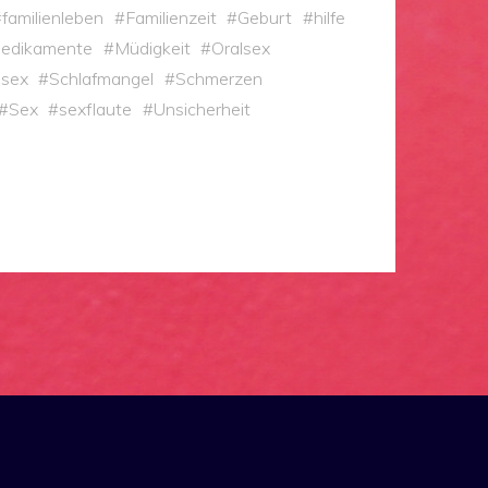
#
familienleben
#
Familienzeit
#
Geburt
#
hilfe
edikamente
#
Müdigkeit
#
Oralsex
ssex
#
Schlafmangel
#
Schmerzen
#
Sex
#
sexflaute
#
Unsicherheit