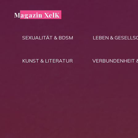
Zum
Inhalt
Magazin XelK
springen
SEXUALITÄT & BDSM
LEBEN & GESELLS
KUNST & LITERATUR
VERBUNDENHEIT 