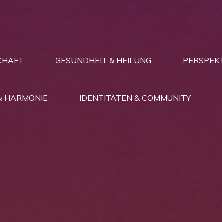
CHAFT
GESUNDHEIT & HEILUNG
PERSPEKT
& HARMONIE
IDENTITÄTEN & COMMUNITY