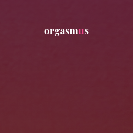
o
r
g
a
s
m
u
s