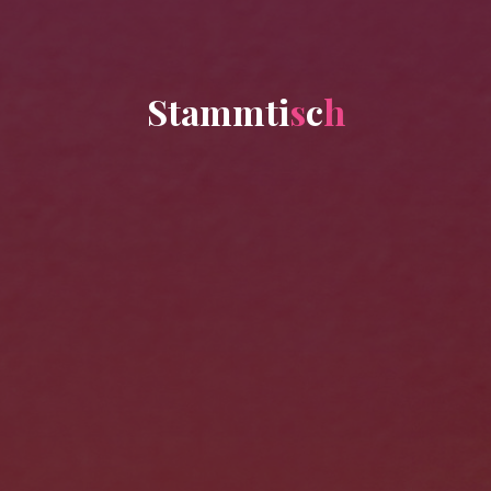
S
t
a
m
m
t
i
s
c
h