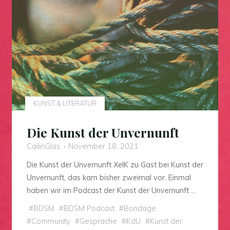
KUNST & LITERATUR
Die Kunst der Unvernunft
CailinGlas
November 18, 2021
Die Kunst der Unvernunft XelK zu Gast bei Kunst der
Unvernunft, das kam bisher zweimal vor. Einmal
haben wir im Podcast der Kunst der Unvernunft …
#
BDSM
#
BDSM Podcast
#
Bondage
#
Community
#
Gespräche
#
KdU
#
Kunst der