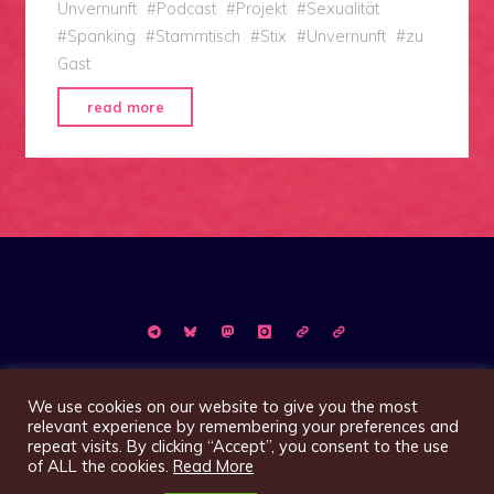
Unvernunft
#
Podcast
#
Projekt
#
Sexualität
#
Spanking
#
Stammtisch
#
Stix
#
Unvernunft
#
zu
Gast
"Die
read more
Kunst
der
Unvernunft"
©2026 Magazin XelK
We use cookies on our website to give you the most
relevant experience by remembering your preferences and
repeat visits. By clicking “Accept”, you consent to the use
of ALL the cookies.
Read More
Präsentiert von
Bravada
&
WordPress
.