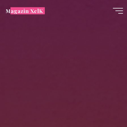
Zum
Magazin XelK
Inhalt
springen