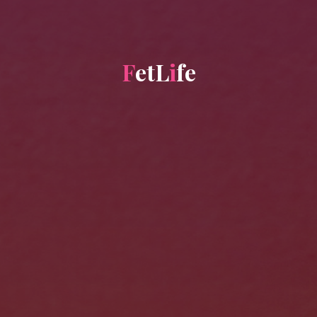
F
e
t
L
i
f
e