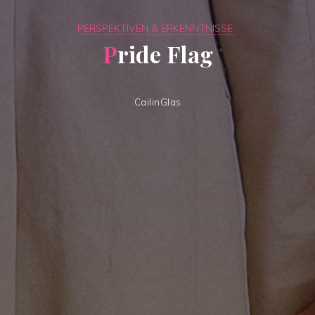
PERSPEKTIVEN & ERKENNTNISSE
P
r
i
d
e
F
l
a
g
CailinGlas