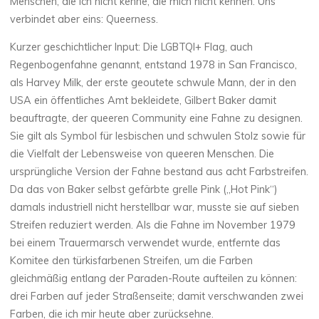
Menschen, die ich nicht kenne, die mich nicht kennen. Uns
verbindet aber eins: Queerness.
Kurzer geschichtlicher Input: Die LGBTQI+ Flag, auch
Regenbogenfahne genannt, entstand 1978 in San Francisco,
als Harvey Milk, der erste geoutete schwule Mann, der in den
USA ein öffentliches Amt bekleidete, Gilbert Baker damit
beauftragte, der queeren Community eine Fahne zu designen.
Sie gilt als Symbol für lesbischen und schwulen Stolz sowie für
die Vielfalt der Lebensweise von queeren Menschen. Die
ursprüngliche Version der Fahne bestand aus acht Farbstreifen.
Da das von Baker selbst gefärbte grelle Pink („Hot Pink“)
damals industriell nicht herstellbar war, musste sie auf sieben
Streifen reduziert werden. Als die Fahne im November 1979
bei einem Trauermarsch verwendet wurde, entfernte das
Komitee den türkisfarbenen Streifen, um die Farben
gleichmäßig entlang der Paraden-Route aufteilen zu können:
drei Farben auf jeder Straßenseite; damit verschwanden zwei
Farben, die ich mir heute aber zurücksehne.